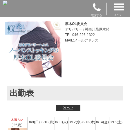
電話する
メニュー
厚木OL委員会
デリバリー / 神奈川県厚木発
TEL:046-226-1322
MAIL:メールアドレス
出勤表
次へ >
木苺もな
8/9(日)
8/10(月)
8/11(火)
8/12(水)
8/13(木)
8/14(金)
8/15(土)
〔25歳〕