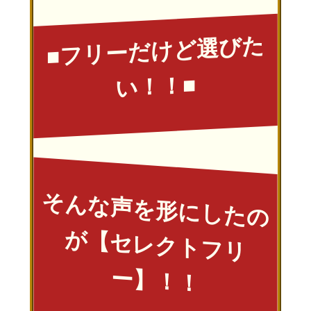
■フリーだけど選びた
い！！■
そ
ん
な
声
を
形
に
し
た
の
【
セ
レ
ク
ト
フ
リ
】
！
が
ー
！